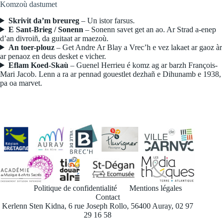
Komzoù dastumet
Skrivit da’m breureg
– Un istor farsus.
E Sant-Brieg / Sonenn
– Sonenn savet get an ao. Ar Strad a-enep
d’an divroiñ, da guitaat ar maezoù.
An toer-plouz
– Get Andre Ar Blay a Vrec’h e vez lakaet ar gaoz àr
ar penaoz en deus desket e vicher.
Eflam Koed-Skaù
– Guenel Herrieu é komz ag ar barzh François-
Mari Jacob. Lenn a ra ar pennad gouestlet dezhañ e Dihunamb e 1938,
pa oa marvet.
Politique de confidentialité
Mentions légales
Contact
Kerlenn Sten Kidna, 6 rue Joseph Rollo, 56400 Auray, 02 97
29 16 58