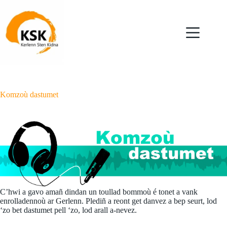
Skip
to
content
Komzoù dastumet
C’hwi a gavo amañ dindan un toullad bommoù é tonet a vank
enrolladennoù ar Gerlenn. Plediñ a reont get danvez a bep seurt, lod
‘zo bet dastumet pell ‘zo, lod arall a-nevez.