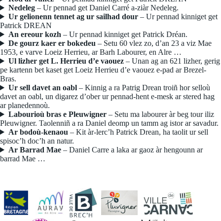
Nedeleg
– Ur pennad get Daniel Carré a-ziàr Nedeleg.
Ur gelionenn tennet ag ur sailhad dour
– Ur pennad kinniget get
Patrick DREAN
An ereour kozh
– Ur pennad kinniget get Patrick Dréan.
De gourz kaer er bokedeu
– Setu 60 vlez zo, d’an 23 a viz Mae
1953, e varve Loeiz Herrieu, ar Barh Labourer, en Alre …
Ul lizher get L. Herrieu d’e vaouez
– Unan ag an 621 lizher, gerig
pe kartenn bet kaset get Loeiz Herrieu d’e vaouez e-pad ar Brezel-
Bras.
Ur sell davet an oabl
– Kinnig a ra Patrig Drean troiñ hor selloù
davet an oabl, un digarez d’ober ur pennad-hent e-mesk ar stered hag
ar planedennoù.
Labourioù bras e Pleuwigner
– Setu ma labourer àr beg tour iliz
Pleuwigner. Taolenniñ a ra Daniel deomp un tamm ag istor ar savadur.
Ar bodoù-kenaou
– Kit àr-lerc’h Patrick Drean, ha taolit ur sell
spisoc’h doc’h an natur.
Ar Barrad Mae
– Daniel Carre a laka ar gaoz àr hengounn ar
barrad Mae …