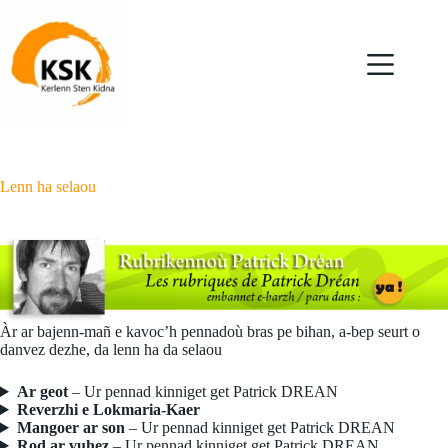
Skip
to
content
Lenn ha selaou
Àr ar bajenn-mañ e kavoc’h pennadoù bras pe bihan, a-bep seurt o
danvez dezhe, da lenn ha da selaou
Ar geot
– Ur pennad kinniget get Patrick DREAN
Reverzhi e Lokmaria-Kaer
Mangoer ar son
– Ur pennad kinniget get Patrick DREAN
Rod ar vuhez
– Ur pennad kinniget get Patrick DREAN