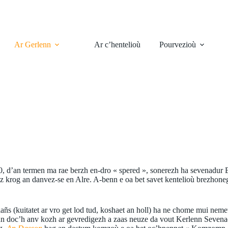
Ar Gerlenn
Ar c’hentelioù
Pourvezioù
 d’an termen ma rae berzh en-dro « spered », sonerezh ha sevenadur B
z krog an danvez-se en Alre. A-benn e oa bet savet kentelioù brezhoneg
s (kuitatet ar vro get lod tud, koshaet an holl) ha ne chome mui nemet
enn doc’h anv kozh ar gevredigezh a zaas neuze da vout Kerlenn Seven