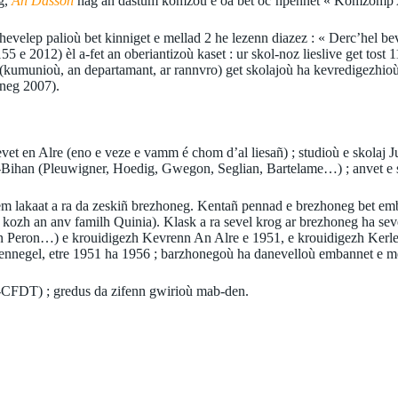
g,
An Dasson
hag an dastum komzoù e oa bet oc’hpennet « Komzomp 
evelep palioù bet kinniget e mellad 2 he lezenn diazez : « Derc’hel be
 155 e 2012) èl a-fet an oberiantizoù kaset : ur skol-noz lieslive get tos
umunioù, an departamant, ar rannvro) get skolajoù ha kevredigezhioù ar
oneg 2007).
evet en Alre (eno e veze e vamm é chom d’al liesañ) ; studioù e skol
or-Bihan (Pleuwigner, Hoedig, Gwegon, Seglian, Bartelame…) ; anvet e 
n em lakaat a ra da zeskiñ brezhoneg. Kentañ pennad e brezhoneg bet e
kozh an anv familh Quinia). Klask a ra sevel krog ar brezhoneg ha sev
ean Peron…) e krouidigezh Kevrenn An Alre e 1951, e krouidigezh Kerle
ennegel, etre 1951 ha 1956 ; barzhonegoù ha danevelloù embannet e m
-CFDT) ; gredus da zifenn gwirioù mab-den.