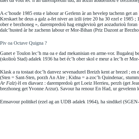
daet da vout lec’h an daremprediñ tud, an aoziñ abadennoù e brezhone
A-c’houde 1985 enta e labour ar Gerlenn àr an hevelep tachenn get an h
Kreskaet he deus a galz a-fet niver an izili (etre 20 ha 30 ezel e 1985 ;
ober e brezhoneg », darempredoù hag emglevioù get aozadurioù foran (k
dalc’husted àr he zachenn labour er Mor-Bihan (Priz Dazont ar Brezh
Piv oa Octave Quigna ?
Ganet e Toulon lec’h ma oa e dad mekanisian en arme-vor. Bugaleaj b
(skolioù Stad) adalek 1936 ha bet éc’h ober skol e meur a lec’h er M
Klask a ra tostaat doc’h danvez sevenadurel Breizh kent ar brezel ; e
(Sten = Sant-Sten, porzh An Alre ; Kidna = a-zoc’h Quindenac, stumm 
Ar Falz
) èl en diavaez : darempredoù get Loeiz Herrieu, perzh (get J
brezhoneg get Yvonne Arzur). Savour ha renour En Had, ur gevelenn l
Emsavour politikel (ezel ag an UDB adalek 1964), ha sindikel (SGEN