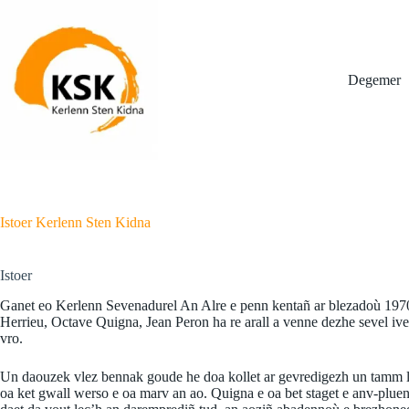
Skip
to
content
Degemer
Istoer Kerlenn Sten Kidna
Istoer
Ganet eo Kerlenn Sevenadurel An Alre e penn kentañ ar blezadoù 1970,
Herrieu, Octave Quigna, Jean Peron ha re arall a venne dezhe sevel ive
vro.
Un daouzek vlez bennak goude he doa kollet ar gevredigezh un tamm lañ
oa ket gwall werso e oa marv an ao. Quigna e oa bet staget e anv-plu