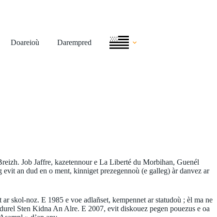
Doareioù
Darempred
reizh. Job Jaffre, kazetennour e La Liberté du Morbihan, Guenél
 evit an dud en o ment, kinniget prezegennoù (e galleg) àr danvez ar
 ar skol-noz. E 1985 e voe adlañset, kempennet ar statudoù ; èl ma ne
adurel Sten Kidna An Alre. E 2007, evit diskouez pegen pouezus e oa