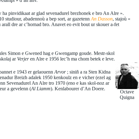
Asampl » d’an anv.
v ha pinvidikaat ar glad sevenadurel brezhonek e bro An Alre ».
t 110 studiour, abadennoù a bep sort, ar gazetenn
An Dasson
, stajoù «
all dre ar c’hornad bro. Anavet eo evit bout ur skouer a-fet
aj Jules Simon e Gwened hag e Gwengamp goude. Mestr-skol
skolaj ar
Verjer
en Alre e 1956 lec’h ma chom betek e leve.
mbannet e 1943 er gelaouenn
Arvor
; siniñ a ra Sten Kidna
enadur Breizh adalek 1950 kenkoulz en e vicher (ezel ag
nn Sevenadurel An Alre tro 1970 (eno e kas skol-noz ar
eur a gevelenn (
Al Liamm
). Kenlabourer d’An Doere.
Octave
Quigna