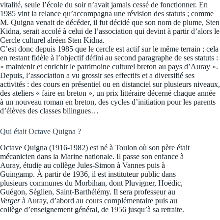
vitalité, seule l’école du soir n’avait jamais cessé de fonctionner. En
1985 vint la relance qu’accompagna une révision des statuts ; comme
M. Quigna venait de décéder, il fut décidé que son nom de plume, Sten
Kidna, serait accolé à celui de l’association qui devint à partir d’alors le
Cercle culturel alréen Sten Kidna.
C’est donc depuis 1985 que le cercle est actif sur le même terrain ; cela
en restant fidèle à l’objectif défini au second paragraphe de ses statuts :
« maintenir et enrichir le patrimoine culturel breton au pays d’Auray ».
Depuis, l’association a vu grossir ses effectifs et a diversifié ses
activités : des cours en présentiel ou en distanciel sur plusieurs niveaux,
des ateliers « faire en breton », un prix littéraire décerné chaque année
à un nouveau roman en breton, des cycles d’initiation pour les parents
d’élèves des classes bilingues…
Qui était Octave Quigna ?
Octave Quigna (1916-1982) est né à Toulon où son père était
mécanicien dans la Marine nationale. Il passe son enfance à
Auray, étudie au collège Jules-Simon à Vannes puis à
Guingamp. À partir de 1936, il est instituteur public dans
plusieurs communes du Morbihan, dont Pluvigner, Hoëdic,
Guégon, Séglien, Saint-Barthélémy. Il sera professeur au
Verger
à Auray, d’abord au cours complémentaire puis au
collège d’enseignement général, de 1956 jusqu’à sa retraite.