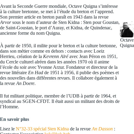
Avant la Seconde Guerre mondiale, Octave Quigna s’intéresse
à la culture bretonne, se met à l’étude du breton et l’apprend.
Son premier article en breton paraît en 1943 dans la revue
Arvor
sous le nom d’auteur de Sten Kidna : Sten pour Goustan,
de Saint-Goustan, le port d’Auray, et Kidna, de Quindenac,
ancienne forme du nom Quigna.
Octave
Quigna
À partir de 1950, il milite pour le breton et la culture bretonne,
dans son métier comme en dehors : contacts avec Loeiz
Herrieu, création de la
Kevrenn Alré
avec Jean Péron en 1951,
du Cercle culturel alréen dans les années 1970 où il anime
l’école du soir avec Yvonne Arzur. Fondateur et directeur de la
revue littéraire
En Had
de 1951 à 1956, il publie des poèmes et
des nouvelles dans différentes revues. Il collabore également à
la revue
An Doere
.
Il fut militant politique, membre de l’UDB à partir de 1964, et
syndical au SGEN-CFDT. Il était aussi un militant des droits de
l’Homme.
En savoir plus
Lisez le
N°32-33 spécial Sten Kidna
de la revue
An Dasson
: