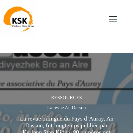
Passer
au
contenu
RESSOURCES
La revue An Dasson
La revue bilingue du Pays d’Auray, An
Dasson, fut longtemps publiée par
Kerlenn Sten Kidna. 80 numéros ont