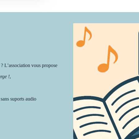
 ? L’association vous propose
rge !
,
 sans suports audio