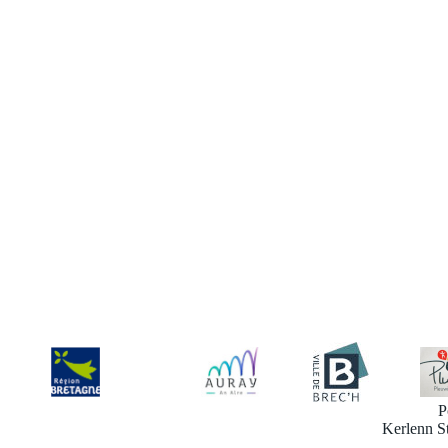
P
Kerlenn S