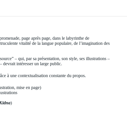
romenade, page après page, dans le labyrinthe de
uculente vitalité de la langue populaire, de l’imagination des
urce” – qui, par sa présentation, son style, ses illustrations –
– devrait intéresser un large public.
râce à une contextualisation constante du propos.
ustration, mise en page)
lustrations
 Kidna
)