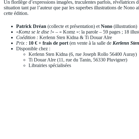
Un florilège d’expressions imagées, truculentes parfois, révélatrices d
situation tant par l’auteur que par les superbes illustrations de Nono 
cette édition.
Patrick Dréan
(collecte et présentation) et
Nono
(illustration)
«
Komz se le dise !
» – « Komz »: la parole – 59 pages ; 18 illus
Coédition :
Kerlenn Sten Kidna & Ti Douar Alre
Prix :
10 € + frais de port
(en vente à la salle de
Kerlenn Ste
Disponible chez :
Kerlenn Sten Kidna (6, rue Joseph Rollo 56400 Auray)
Ti Douar Alre (11, rue du Tanin, 56330 Pluvigner)
Librairies spécialisées