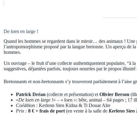
De loen en large !
Quand les hommes se regardent dans le miroir… des animaux ! Une p
l’antropomorphisme proposé par la langue bretonne. Un aperçu de la tr
hommes.
Un ouvrage – le fruit d’une collecte authentiquement populaire, “à la so
suggestives, déjantées parfois, toujours nourries par le propos illustré 
Bretonnants et non-bretonnants s’y trouveront parfaitement à l’aise g
Patrick Dréan
(collecte et présentation) et
Olivier Berson
(ill
«
De loen en large !
» – « loen »: bête, animal – 64 pages ; 17 il
Coédition :
Kerlenn Sten Kidna & Ti Douar Alre
Prix :
8 € + frais de port
(en vente à la salle de
Kerlenn Sten